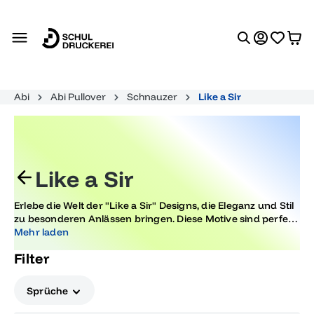
alt springen
Abi
Abi Pullover
Schnauzer
Like a Sir
Like a Sir
Erlebe die Welt der "Like a Sir" Designs, die Eleganz und Stil
zu besonderen Anlässen bringen. Diese Motive sind perfekt
für Abiturfeiern und Abschlussfeste, um unvergessliche
Mehr laden
Momente stilvoll zu zelebrieren. Entdecke jetzt die Vielfalt
Filter
der edlen Designs, die jeden Anlass bereichern.
Sprüche