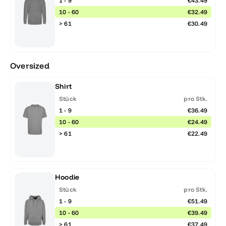
1 - 9
€43.49
10 - 60
€32.49
> 61
€30.49
Oversized
Shirt
Stück
pro Stk.
1 - 9
€36.49
10 - 60
€24.49
> 61
€22.49
Hoodie
Stück
pro Stk.
1 - 9
€51.49
10 - 60
€39.49
> 61
€37.49