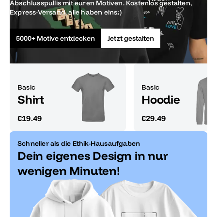
Abschlusspullis mit euren Motiven. Kostenlos gestalten,
Express-Versand, alle haben eins;)
5000+ Motive entdecken
Jetzt gestalten
Basic
Basic
Shirt
Hoodie
€19.49
€29.49
Schneller als die Ethik-Hausaufgaben
Dein eigenes Design in nur
wenigen Minuten!