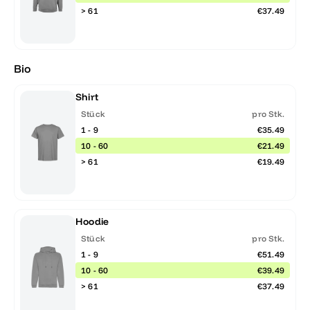
> 61
€37.49
Bio
Shirt
Stück
pro Stk.
1 - 9
€35.49
10 - 60
€21.49
> 61
€19.49
Hoodie
Stück
pro Stk.
1 - 9
€51.49
10 - 60
€39.49
> 61
€37.49