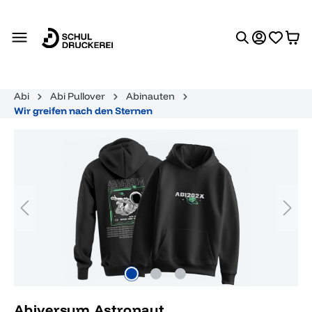
alt springen
Abi
Abi Pullover
Abinauten
Wir greifen nach den Sternen
Bildergalerie überspringen
Abiversum Astronaut