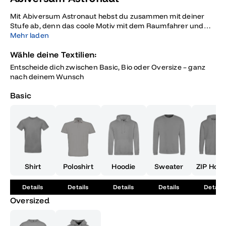
Mit Abiversum Astronaut hebst du zusammen mit deiner
Stufe ab, denn das coole Motiv mit dem Raumfahrer und
dem Slogan Wir greifen nach den Sternen erinnert dich
Mehr laden
daran, dass du jetzt bereit bist, jede Herausforderung zu
Wähle deine Textilien:
meistern und dein Abi ins Weltall des Erfolgs zu
katapultieren, während du deine Zukunft voller Zuversicht
Entscheide dich zwischen Basic, Bio oder Oversize – ganz
und gemeinschaftlichem Spirit ansteuern kannst.
nach deinem Wunsch
Basic
Shirt
Poloshirt
Hoodie
Sweater
ZIP Hood
Details
Details
Details
Details
Details
Oversized