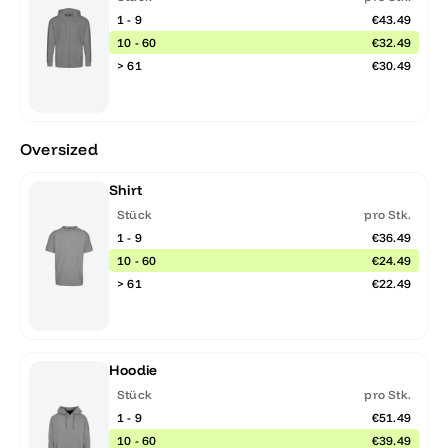
1 - 9
€43.49
10 - 60
€32.49
> 61
€30.49
Oversized
Shirt
Stück
pro Stk.
1 - 9
€36.49
10 - 60
€24.49
> 61
€22.49
Hoodie
Stück
pro Stk.
1 - 9
€51.49
10 - 60
€39.49