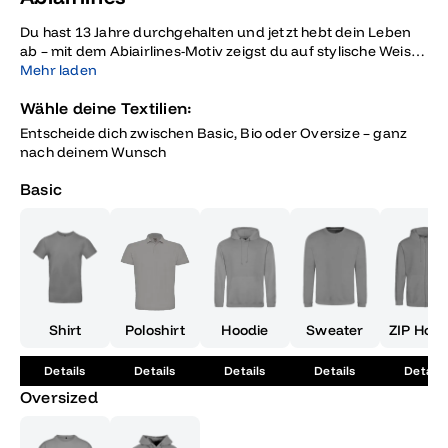
Du hast 13 Jahre durchgehalten und jetzt hebt dein Leben
ab – mit dem Abiairlines-Motiv zeigst du auf stylische Weise,
dass der Abschluss erst der Anfang ist.
Mehr laden
Wähle deine Textilien:
Entscheide dich zwischen Basic, Bio oder Oversize – ganz
nach deinem Wunsch
Basic
Shirt
Poloshirt
Hoodie
Sweater
ZIP Hood
Details
Details
Details
Details
Details
Oversized