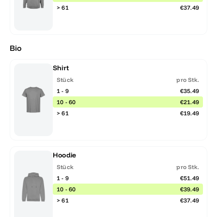
> 61
€37.49
Bio
Shirt
Stück
pro Stk.
1 - 9
€35.49
10 - 60
€21.49
> 61
€19.49
Hoodie
Stück
pro Stk.
1 - 9
€51.49
10 - 60
€39.49
> 61
€37.49