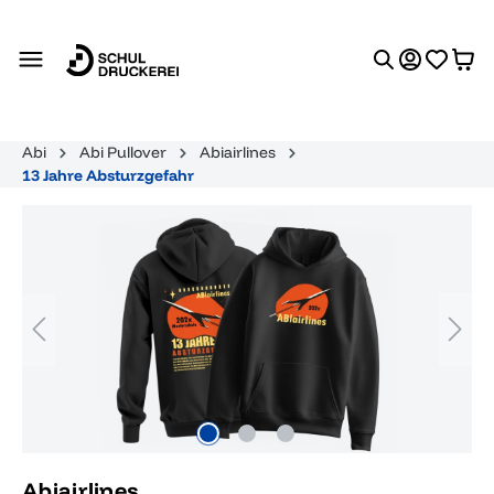
alt springen
Abi
Abi Pullover
Abiairlines
13 Jahre Absturzgefahr
Bildergalerie überspringen
Abiairlines