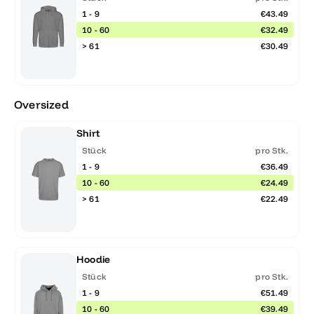
1 - 9
€43.49
10 - 60
€32.49
> 61
€30.49
Oversized
Shirt
Stück
pro Stk.
1 - 9
€36.49
10 - 60
€24.49
> 61
€22.49
Hoodie
Stück
pro Stk.
1 - 9
€51.49
10 - 60
€39.49