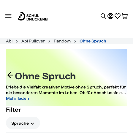
alt springen
Abi
Abi Pullover
Random
Ohne Spruch
Ohne Spruch
Erlebe die Vielfalt kreativer Motive ohne Spruch, perfekt für
die besonderen Momente im Leben. Ob für Abschlussfeiern
oder andere festliche Anlässe, hier findest du einzigartige
Mehr laden
Designs, die ganz ohne Worte überzeugen und im Trend
Filter
liegen.
Sprüche