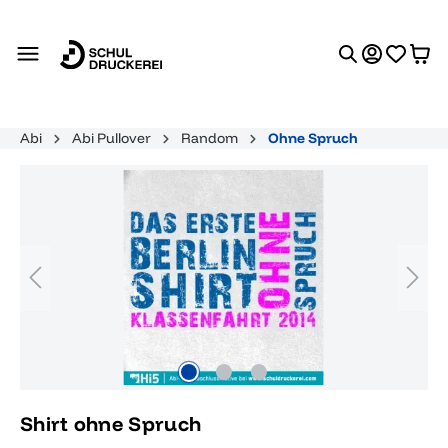
alt springen
Abi
Abi Pullover
Random
Ohne Spruch
Bildergalerie überspringen
Shirt ohne Spruch