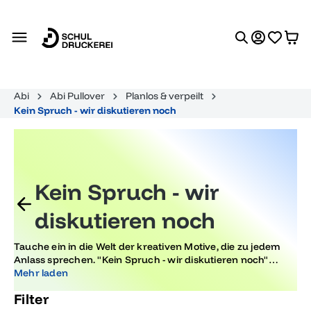
alt springen
Abi
Abi Pullover
Planlos & verpeilt
Kein Spruch - wir diskutieren noch
Kein Spruch - wir
diskutieren noch
Tauche ein in die Welt der kreativen Motive, die zu jedem
Anlass sprechen. "Kein Spruch - wir diskutieren noch"
bietet dir inspirierende Designs, die perfekt für Abitur-
Mehr laden
Feiern und besondere Momente geeignet sind, und den
Filter
aktuellen Trends folgen.