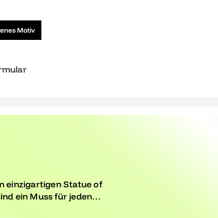
genes Motiv
ormular
n einzigartigen Statue of
ind ein Muss für jeden
n an diesen besonderen Tag.