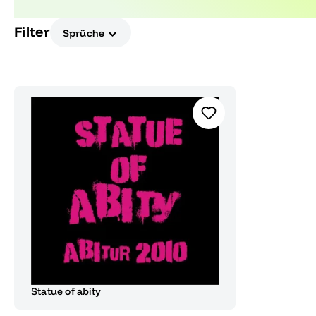
Perfekt als Geschenk oder Dekoration.
Filter
Sprüche
Statue of abity