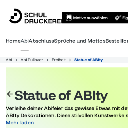
springen
Zur Hauptnavigation springen
Motive auswählen
Ei
Home
Abi
Abschluss
Sprüche und Mottos
Bestellf
Abi
Abi Pullover
Freiheit
Statue of ABIty
Statue of ABIty
Verleihe deiner Abifeier das gewisse Etwas mit de
ABIty Dekorationen. Diese stilvollen Kunstwerke s
Abschluss und sorgen für bleibende Erinnerunge
Mehr laden