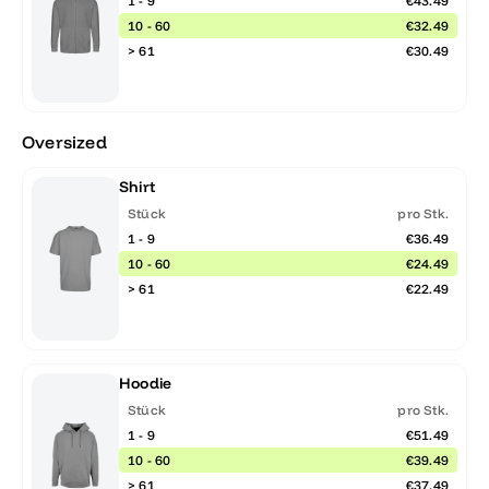
1 - 9
€43.49
10 - 60
€32.49
> 61
€30.49
Oversized
Shirt
Stück
pro Stk.
1 - 9
€36.49
10 - 60
€24.49
> 61
€22.49
Hoodie
Stück
pro Stk.
1 - 9
€51.49
10 - 60
€39.49
> 61
€37.49