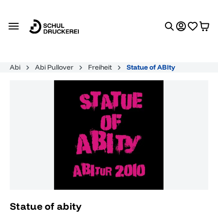
alt springen
Abi
Abi Pullover
Freiheit
Statue of ABIty
Bildergalerie überspringen
Statue of abity