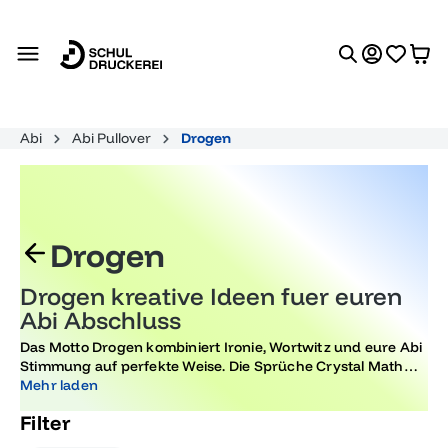
alt springen
Abi
Abi Pullover
Drogen
Drogen
Drogen kreative Ideen fuer euren
Abi Abschluss
Das Motto Drogen kombiniert Ironie, Wortwitz und eure Abi
Stimmung auf perfekte Weise. Die Sprüche Crystal Math
der Stoff kam aus dem Lehrerzimmer, Gebongt oder Wir
Mehr laden
sind druff bringen Humor und Subversion in euer
Filter
Abschlussmotto und reflektieren auf witzige Art die
Schulzeit mit einem Augenzwinkern. Mit dem integrierten