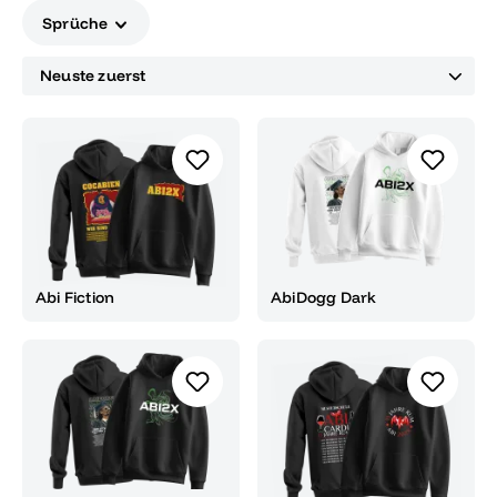
Designer könnt ihr euer persoenliches Drogen Design
Sprüche
gestalten. Wählt euren Lieblingsspruch, experimentiert mit
verschiedenen Layouts Schriftarten Farben und
Positionierungen, bis euer individuelles Design entsteht - ob
auf Hoodie Shirt oder Sweater. Der Gestaltungsprozess ist
schnell und unkompliziert. Spruch waehlen Design
anpassen fertig - euer Drogen Motto begleitet euch durch
Mottowoche Gruppenfoto und Abschlussfeier und macht
euren Abi Abschluss humorvoll erinnerungswuerdig.
Abi Fiction
AbiDogg Dark