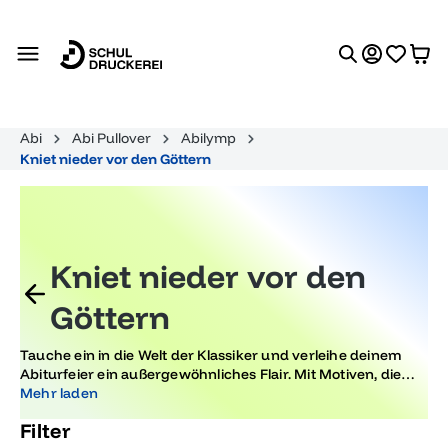
alt springen
Abi
Abi Pullover
Abilymp
Kniet nieder vor den Göttern
Kniet nieder vor den
Göttern
Tauche ein in die Welt der Klassiker und verleihe deinem
Abiturfeier ein außergewöhnliches Flair. Mit Motiven, die
einen würdigen Tribut an die Götter darstellen, wird dieser
Mehr laden
feierliche Anlass zu einem unvergesslichen Erlebnis. Lass
Filter
dich inspirieren und gestalte Erinnerungen, die bleiben.