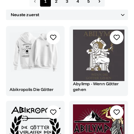
1
2
3
4
5
Abylimp - Wenn Götter
Abikropolis Die Götter
gehen