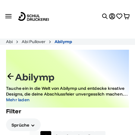
alt springen
Abi
Abi Pullover
Abilymp
Abilymp
Tauche ein in die Welt von Abilymp und entdecke kreative
Designs, die deine Abschlussfeier unvergesslich machen.
Lass dich von einzigartigen Motiven inspirieren, die perfekt
Mehr laden
zu deinem besonderen Tag passen und für bleibende
Filter
Erinnerungen sorgen.
Sprüche