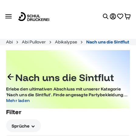
alt springen
Abi
Abi Pullover
Abikalypse
Nach uns die Sintflut
Nach uns die Sintflut
Erlebe den ultimativen Abschluss mit unserer Kategorie
'Nach uns die Sintflut'. Finde angesagte Partybekleidung
und Accessoires, die deinen individuellen Stil
Mehr laden
unterstreichen und jeden Moment deiner Abiturfeier
Filter
unvergesslich machen. Setze Trends und feiere stilvoll.
Sprüche