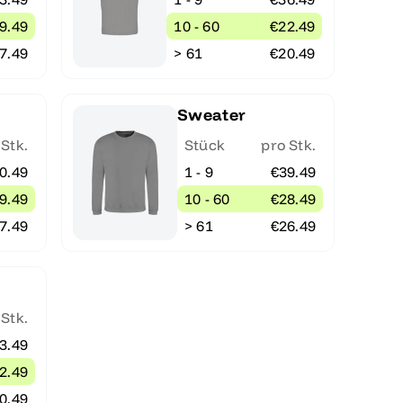
9.49
10 - 60
€22.49
7.49
> 61
€20.49
Sweater
 Stk.
Stück
pro Stk.
0.49
1 - 9
€39.49
9.49
10 - 60
€28.49
7.49
> 61
€26.49
 Stk.
3.49
2.49
0.49