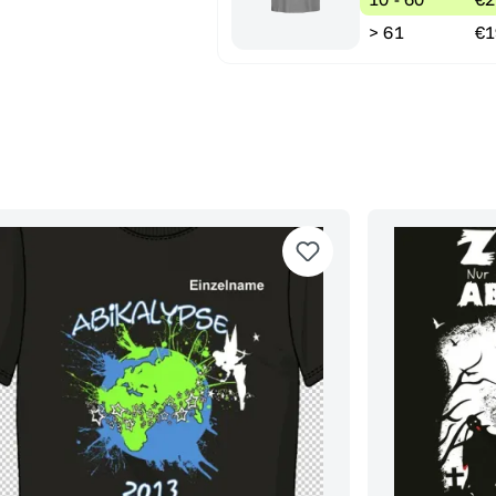
> 61
€1