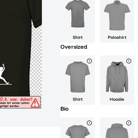
ob du auf der offiziellen Abi-Fe
individuellen Stil zeigen möchtes
Es unterstreicht deine Persönlic
Abi die Welt zu erobern. Das we
maximalen Komfort, während de
Shirt
Poloshirt
bietet. Hol dir dieses exklusive
Oversized
Schulzeit mit einem unverkennb
festlichen Anlässen passt. Mach 
Statement, dass du bereit bist 
Dieses Shirt ist das ideale Gesc
ebenfalls ihren Abschluss feiern
Teil einer besonderen Generation
Shirt
Hoodie
Bio