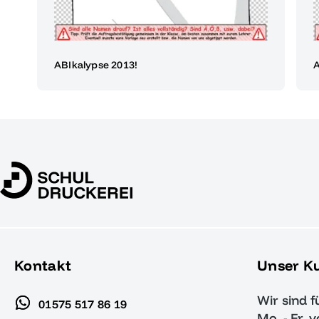
ABIkalypse 2013!
A
Kontakt
Unser K
Wir sind f
01575 517 86 19
Mo. - Fr. 