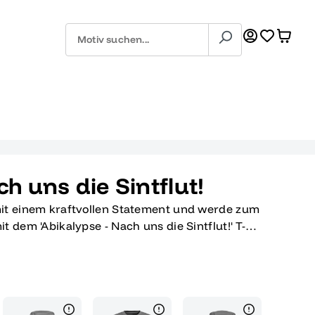
h uns die Sintflut!
it einem kraftvollen Statement und werde zum
 dem 'Abikalypse - Nach uns die Sintflut!' T-
 zeitlosem Schwarz ist mit einem einzigartigen
e Welle und zwei Figuren zeigt, begleitet vom
s ist nicht nur ein einfaches Kleidungsstück,
tschlossenheit und deines Mutes, die
mit einem Augenzwinkern zu meistern. Egal