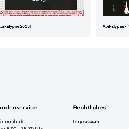
bikalypse 2013!
Abikalypse -
undenservice
Rechtliches
ür euch da
Impressum
von 8.00 - 16.30 Uhr