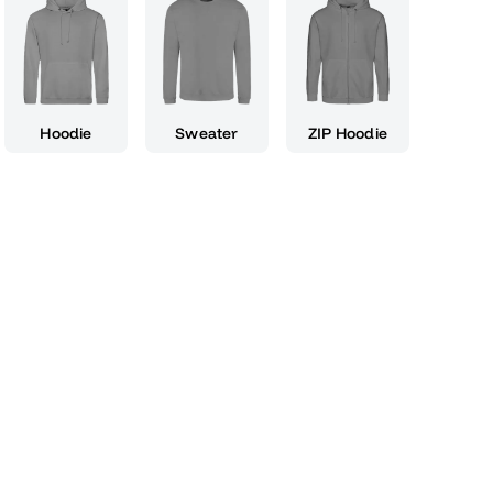
ier glänzen oder einfach nur im Alltag deinen
t, dieses Shirt ist das perfekte Outfit für dich.
hkeit und zeigt, dass du bereit bist, nach dem
iche, hochwertige Material sorgt für
r moderne Schnitt eine optimale Passform
Hoodie
Sweater
ZIP Hoodie
 T-Shirt und verewige die Erinnerung an deine
aren Look, der sowohl zu lässigen als auch zu
mit dem 'Abikalypse' Shirt ein klares
für alles, was nach dem Abschluss kommt.
henk für dich selbst oder für Freunde, die
. Trage es mit Stolz und zeige der Welt, dass du
 bist."