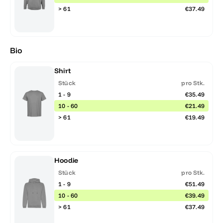
> 61
€37.49
Bio
Shirt
Stück
pro Stk.
1 - 9
€35.49
10 - 60
€21.49
> 61
€19.49
Hoodie
Stück
pro Stk.
1 - 9
€51.49
10 - 60
€39.49
> 61
€37.49