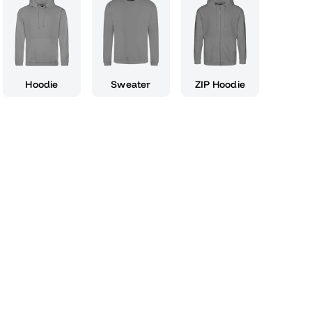
ndlichen Oberfläche ist es dir möglich, dich
rekt durchzustarten. Egal, ob du Formeln
 lösen musst, der Abinompdf(2012) macht es dir
halten. Er ist nicht nur funktional, sondern
lichen Anforderungen eines Abiturienten
Hoodie
Sweater
ZIP Hoodie
enrechner hast du jederzeit die Kontrolle über
 und kannst dich voll und ganz auf deine
se dich auf die Technologie, die speziell dafür
folg zu sichern. Sorge dafür, dass du bestens
 Abinompdf(2012) zu deinem treuen Helfer auf
schluss. Lass uns gemeinsam den Weg zu
tern!