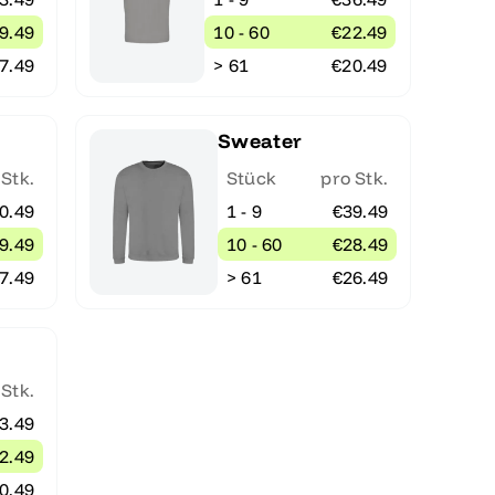
9.49
10 - 60
€22.49
7.49
> 61
€20.49
Sweater
 Stk.
Stück
pro Stk.
0.49
1 - 9
€39.49
9.49
10 - 60
€28.49
7.49
> 61
€26.49
 Stk.
3.49
2.49
0.49