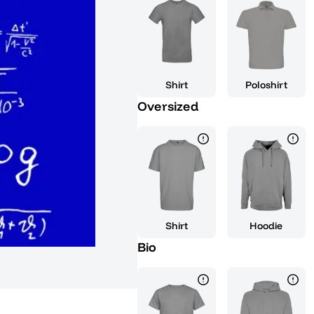
zu lösen. Dank der benutzerfreu
schnell zurechtzufinden und di
visualisieren oder Gleichungen
leicht, stets den Überblick zu be
auch robust gebaut, um den täg
Shirt
Poloshirt
standzuhalten. Mit diesem Tasch
Oversized
deine mathematischen Aufgaben
Prüfungen konzentrieren. Verlas
entwickelt wurde, um dir den Er
vorbereitet bist, und mach den
dem Weg zum erfolgreichen Ab
deinem Abitur mit Bravour meis
Shirt
Hoodie
Bio