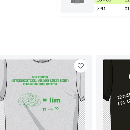
> 61
€1