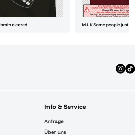
 brain cleared
M-LK Some people just don
Info & Service
Anfrage
Über uns