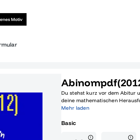
genes Motiv
ormular
Abinompdf(201
Du stehst kurz vor dem Abitur 
deine mathematischen Herausf
das, was du brauchst! Dieser 
Mehr laden
speziell entwickelt, um dir bei 
Basic
entscheidenden Vorteil in deine
von Funktionen, die weit über
ermöglicht er es dir, komplexe