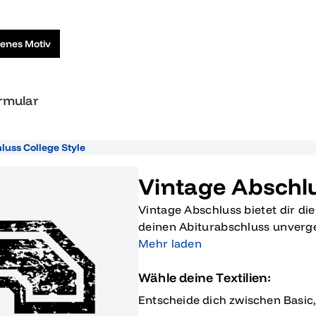
genes Motiv
ormular
luss College Style
Vintage Abschl
Vintage Abschluss bietet dir di
deinen Abiturabschluss unverg
und einer Prise klassischem Sti
Mehr laden
stehen, während du diesen Meil
Wähle deine Textilien:
Kollektion ist sorgfältig kurati
Mode zu bieten, sodass du sowoh
Entscheide dich zwischen Basic
Ball eine strahlende Figur machst