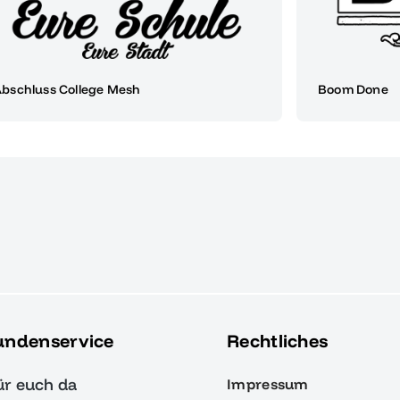
bschluss College Mesh
Boom Done
undenservice
Rechtliches
ür euch da
Impressum