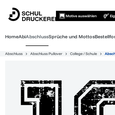
springen
Zur Hauptnavigation springen
Motive auswählen
Ei
Home
Abi
Abschluss
Sprüche und Mottos
Bestellf
Abschluss
Abschluss Pullover
College / Schule
Absch