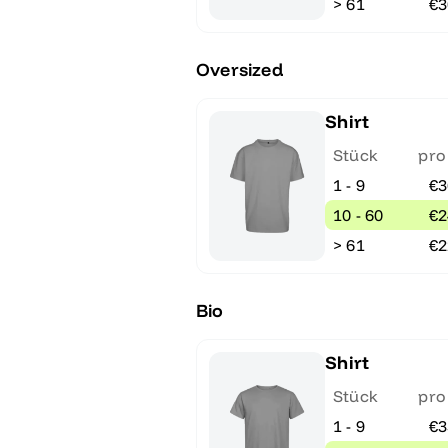
> 61
€3
Oversized
Shirt
Stück
pro
1 - 9
€3
10 - 60
€2
> 61
€2
Bio
Shirt
Stück
pro
1 - 9
€3