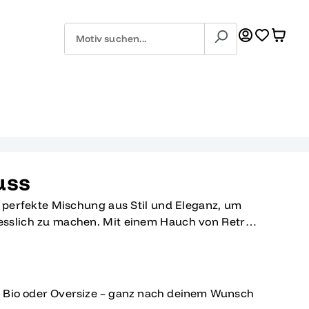
uss
e perfekte Mischung aus Stil und Eleganz, um
esslich zu machen. Mit einem Hauch von Retro
l, wirst du im Mittelpunkt der Aufmerksamkeit
enstein deines Lebens feierst. Unsere
ert, um dir das beste aus Vintage und moderner
l bei der Abschlussfeier als auch beim Abi-
, Bio oder Oversize – ganz nach deinem Wunsch
. Egal ob du dich für ein stilvolles Kleid oder