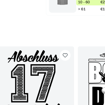
10 - 60
€2
> 61
€1