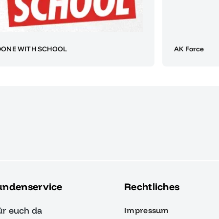
DONE WITH SCHOOL
AK Force
undenservice
Rechtliches
ür euch da
Impressum