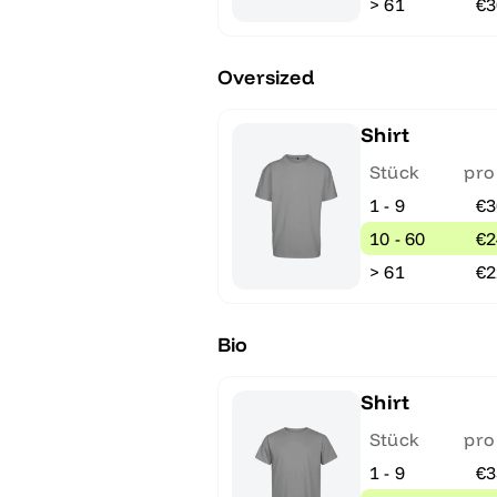
> 61
€3
Oversized
Shirt
Stück
pro
1 - 9
€3
10 - 60
€2
> 61
€2
Bio
Shirt
Stück
pro
1 - 9
€3