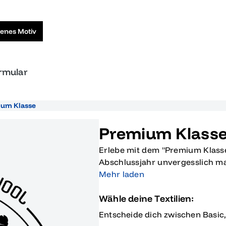
genes Motiv
ormular
um Klasse
Premium Klass
Erlebe mit dem "Premium Klasse
Abschlussjahr unvergesslich ma
stilvolle schwarze Muster, disj
Mehr laden
Format verteilt, symbolisiert d
Wähle deine Textilien:
Möglichkeiten und Abenteuer. Es
besonderen Moment in einem mod
Entscheide dich zwischen Basic
Die hochwertige Verarbeitung 