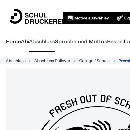
springen
Zur Hauptnavigation springen
Motive auswählen
Ei
Home
Abi
Abschluss
Sprüche und Mottos
Bestellf
Abschluss
Abschluss Pullover
College / Schule
Premi