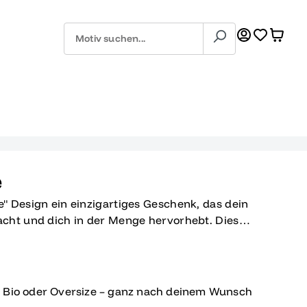
e
" Design ein einzigartiges Geschenk, das dein
cht und dich in der Menge hervorhebt. Dieses
unkt und künstlerisch über das quadratische
en Übergang in eine neue Lebensphase voller
 ist perfekt für Abi-Absolventen, die ihren
ernen und individuellen Stil feiern möchten.
, Bio oder Oversize – ganz nach deinem Wunsch
und das durchdachte Design machen dieses