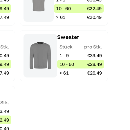
9.49
10 - 60
€22.49
7.49
> 61
€20.49
Sweater
 Stk.
Stück
pro Stk.
0.49
1 - 9
€39.49
9.49
10 - 60
€28.49
7.49
> 61
€26.49
 Stk.
3.49
2.49
0.49