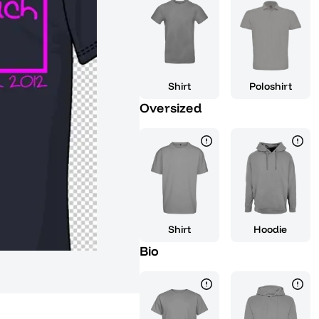
am unteren Rand der Schriftzug 
Wahl für Abschlussfeiern, Grup
Erinnerungsstück für dich und 
modern und ansprechend, sonder
und Kreativität. Trage es mit S
Shirt
Poloshirt
Schulabschluss und zeige, dass 
Oversized
mit Stil. Egal ob als originelles
persönliches Erinnerungsstück fü
Komfort, Qualität und die Mögl
unvergesslich zu machen. Lass d
Abi-Shirt ganz nach deinem Ge
dein Style!
Shirt
Hoodie
Bio