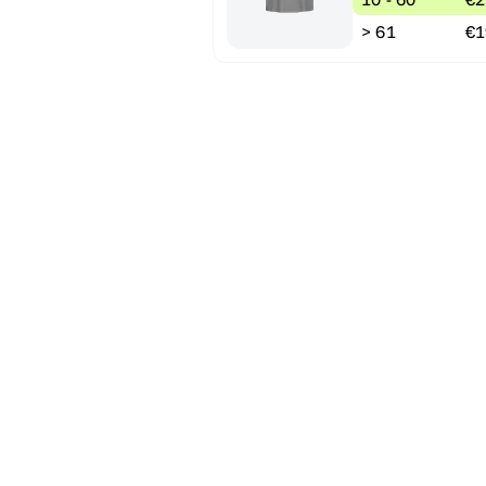
> 61
€1