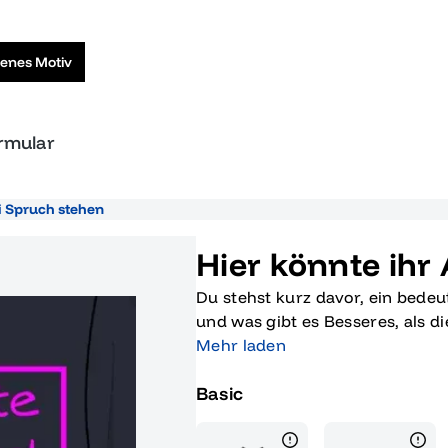
genes Motiv
ormular
i Spruch stehen
Hier könnte ihr
Du stehst kurz davor, ein bede
und was gibt es Besseres, als d
personalisierten Abi-T-Shirt zu 
Mehr laden
stehen' Shirt kannst du deinem 
Basic
gleichzeitig die Erinnerungen an
bietet dir die Möglichkeit, dei
hochwertigen, schwarzen Stoff 