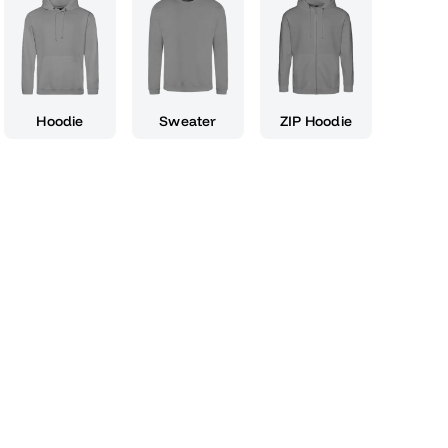
'ABITUR 2012' befindet. Es ist die perfekte
penfotos oder einfach als besonderes
deine Freunde. Unser Design ist nicht nur
n auch ein Ausdruck deiner Individualität
tolz bei allen Veranstaltungen rund um deinen
Hoodie
Sweater
ZIP Hoodie
du nicht nur ein Abiturient bist, sondern einer
 Geschenk für deine Mitschüler oder als
r dich selbst, dieses Abi-T-Shirt vereint
ichkeit, einen Moment deiner Jugend
einen Kreativität freien Lauf und gestalte dein
schmack, denn dein Abschluss, dein Spruch,