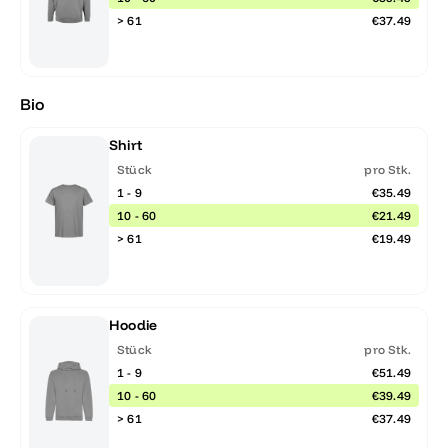
> 61
€37.49
Bio
Shirt
Stück
pro Stk.
1 - 9
€35.49
10 - 60
€21.49
> 61
€19.49
Hoodie
Stück
pro Stk.
1 - 9
€51.49
10 - 60
€39.49
> 61
€37.49