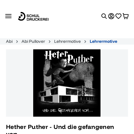
alt springen
Abi
Abi Pullover
Lehrermotive
Lehrermotive
Bildergalerie überspringen
Hether Puther - Und die gefangenen
von...