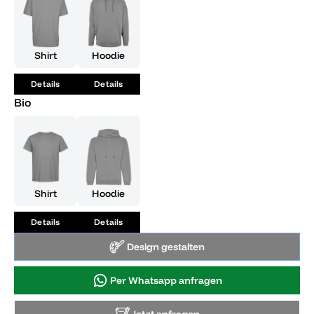
behalten werden, indem du die Eleganz und den Glamour
der Goldenen 20er zu deinem Motto machst. Ein Muss für
jeden Abiturienten, der etwas Außergewöhnliches schaffen
möchte.
Shirt
Hoodie
Details
Details
Bio
Shirt
Hoodie
Details
Details
Design gestalten
Per Whatsapp anfragen