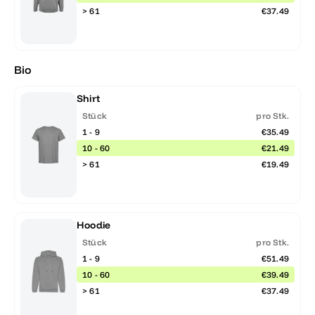
> 61
€37.49
Bio
Shirt
Stück
pro Stk.
1 - 9
€35.49
10 - 60
€21.49
> 61
€19.49
Hoodie
Stück
pro Stk.
1 - 9
€51.49
10 - 60
€39.49
> 61
€37.49