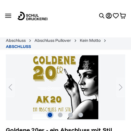
alt springen
Abschluss
Abschluss Pullover
Kein Motto
ABSCHLUSS
Bildergalerie überspringen
Goldene 20er - ein Abschluss mit Stil