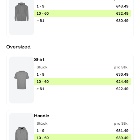
1 - 9
€43.49
10 - 60
€32.49
> 61
€30.49
Oversized
Shirt
Stück
pro Stk.
1 - 9
€36.49
10 - 60
€24.49
> 61
€22.49
Hoodie
Stück
pro Stk.
1 - 9
€51.49
10 - 60
€39.49