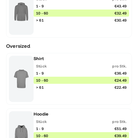
1 - 9
€43.49
10 - 60
€32.49
> 61
€30.49
Oversized
Shirt
Stück
pro Stk.
1 - 9
€36.49
10 - 60
€24.49
> 61
€22.49
Hoodie
Stück
pro Stk.
1 - 9
€51.49
10 - 60
€39.49