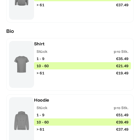
> 61
€37.49
Bio
Shirt
Stück
pro Stk.
1 - 9
€35.49
10 - 60
€21.49
> 61
€19.49
Hoodie
Stück
pro Stk.
1 - 9
€51.49
10 - 60
€39.49
> 61
€37.49