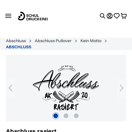
alt springen
Abschluss
Abschluss Pullover
Kein Motto
ABSCHLUSS
Bildergalerie überspringen
Abschluss rasiert