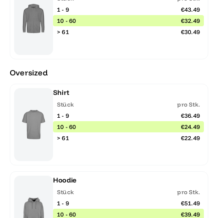
1 - 9
€43.49
10 - 60
€32.49
> 61
€30.49
Oversized
Shirt
Stück
pro Stk.
1 - 9
€36.49
10 - 60
€24.49
> 61
€22.49
Hoodie
Stück
pro Stk.
1 - 9
€51.49
10 - 60
€39.49