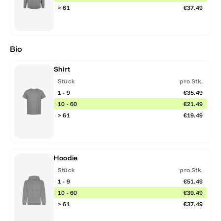
> 61
€37.49
Bio
Shirt
Stück
pro Stk.
1 - 9
€35.49
10 - 60
€21.49
> 61
€19.49
Hoodie
Stück
pro Stk.
1 - 9
€51.49
10 - 60
€39.49
> 61
€37.49