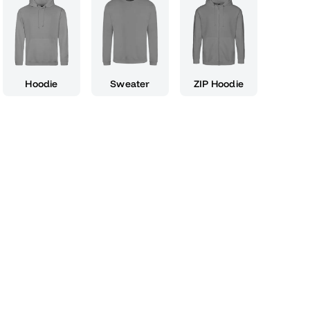
hochwertige Material sorgen dafür, dass du
ühlst, während du stolz deinen Erfolg zur
s für einen lässigen Look oder kombiniere es
 aufzupeppen – die Vielseitigkeit dieses T-
n. Darüber hinaus ist es das ideale Geschenk
Hoodie
Sweater
ZIP Hoodie
nfalls ihren Abschluss feiern. Mit dem T-Shirt
 du nicht nur deinen Stil, sondern auch deinen
ach dich bereit, deinen Abschluss mit einem
und stürze dich mit voller Vorfreude in deine