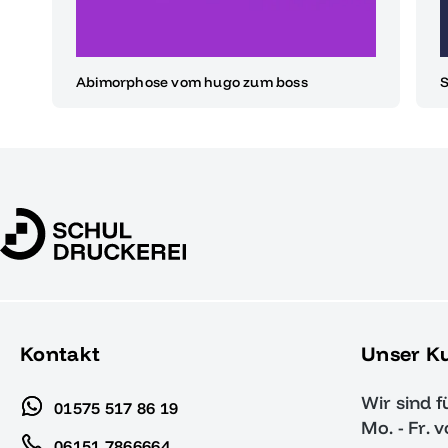
Abimorphose vom hugo zum boss
S
Kontakt
Unser K
Wir sind f
01575 517 86 19
Mo. - Fr. 
06151 7866664