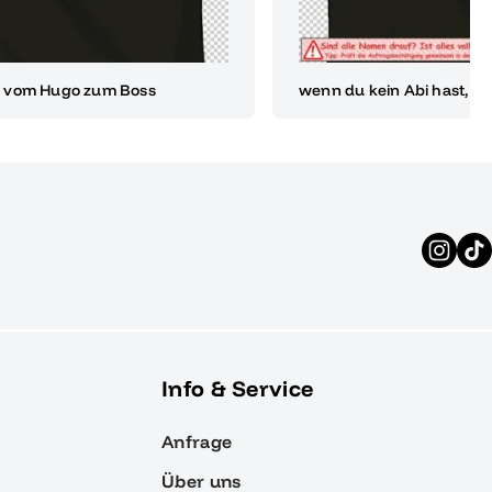
 vom Hugo zum Boss
wenn du kein Abi hast, ha
Info & Service
Anfrage
Über uns