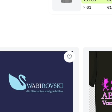
> 61
€1