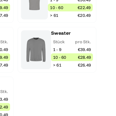
9.49
10 - 60
€22.49
7.49
> 61
€20.49
Sweater
 Stk.
Stück
pro Stk.
0.49
1 - 9
€39.49
9.49
10 - 60
€28.49
7.49
> 61
€26.49
 Stk.
3.49
2.49
0.49