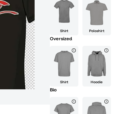
Die bequeme Passform und das 
dich den ganzen Tag über wohl f
Schau stellst. Trage es mit Jean
mit einem schicken Blazer, um es
Shirts lässt keine Wünsche offe
Shirt
Poloshirt
für Freunde und Familie, die ebe
Oversized
'Das Abi wie es sein soll' zeigst
Stolz auf das Erreichte. Also m
modischen Statement zu krönen 
Zukunft.
Shirt
Hoodie
Bio