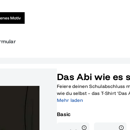
genes Motiv
ormular
Das Abi wie es s
Feiere deinen Schulabschluss mi
wie du selbst – das T-Shirt 'Das 
T-Shirt mit seinem auffälligen r
Mehr laden
perfekte Wahl, um deinen Absch
Basic
Individualität zu betonen. Egal
für die Abschlussfeier bist ode
diese wichtige Lebensetappe möc