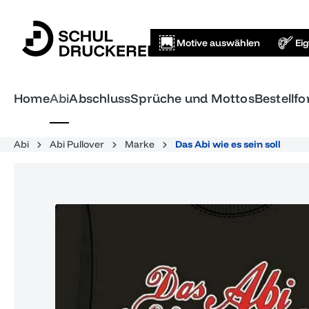
springen
Zur Hauptnavigation springen
Motive auswählen
Ei
Home
Abi
Abschluss
Sprüche und Mottos
Bestellf
Abi
Abi Pullover
Marke
Das Abi wie es sein soll