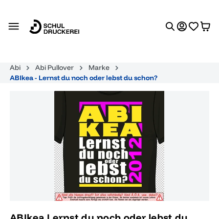
alt springen
Abi
Abi Pullover
Marke
ABIkea - Lernst du noch oder lebst du schon?
Bildergalerie überspringen
ABIkea Lernst du noch oder lebst du