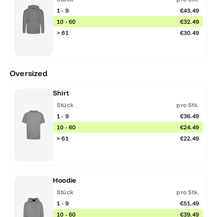
1 - 9
€43.49
10 - 60
€32.49
> 61
€30.49
Oversized
Shirt
Stück
pro Stk.
1 - 9
€36.49
10 - 60
€24.49
> 61
€22.49
Hoodie
Stück
pro Stk.
1 - 9
€51.49
10 - 60
€39.49