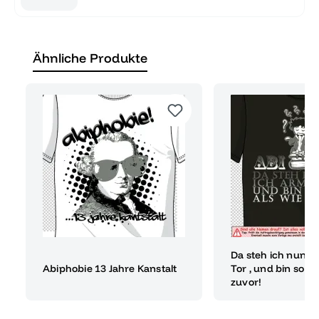
Ähnliche Produkte
Da steh ich nun, i
Abiphobie 13 Jahre Kanstalt
Tor , und bin so kl
zuvor!