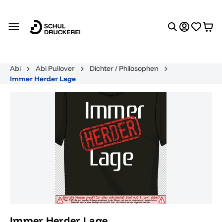
alt springen
Abi
Abi Pullover
Dichter / Philosophen
Immer Herder Lage
Bildergalerie überspringen
Immer Herder Lage