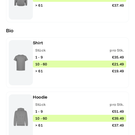
> 61
€37.49
Bio
Shirt
Stück
pro Stk.
1 - 9
€35.49
10 - 60
€21.49
> 61
€19.49
Hoodie
Stück
pro Stk.
1 - 9
€51.49
10 - 60
€39.49
> 61
€37.49