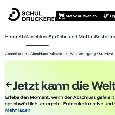
springen
Zur Hauptnavigation springen
Motive auswählen
Ei
Home
Abi
Abschluss
Sprüche und Mottos
Bestellf
Abschluss
Abschluss Pullover
Weltuntergang / Survival
Jetzt kann die We
Erlebe den Moment, wenn der Abschluss gefeiert 
sprichwörtlich untergeht. Entdecke kreative und w
unvergesslich machen. Ideal für Abiturienten, di
Mehr laden