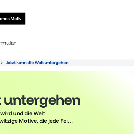
genes Motiv
ormular
Jetzt kann die Welt untergehen
lt untergehen
wird und die Welt
itzige Motive, die jede Feier
e mit Stil und Humor Abschied