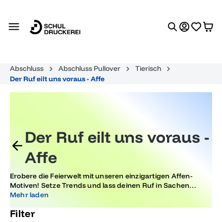
alt springen
Abschluss
Abschluss Pullover
Tierisch
Der Ruf eilt uns voraus - Affe
Der Ruf eilt uns voraus -
Affe
Erobere die Feierwelt mit unseren einzigartigen Affen-
Motiven! Setze Trends und lass deinen Ruf in Sachen
Abiturpartys voraus eilen. Unsere originellen Designs
Mehr laden
bringen Spaß und Kreativität auf jede Abschlussfeier.
Filter
Werde zum Trendsetter mit dem gewissen Extra!