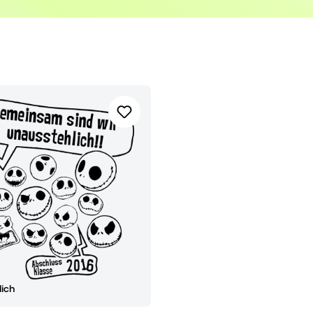
en Lebensabschnitt.
lich