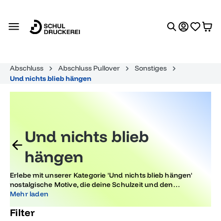
alt springen
Abschluss
Abschluss Pullover
Sonstiges
Und nichts blieb hängen
Und nichts blieb
hängen
Erlebe mit unserer Kategorie 'Und nichts blieb hängen'
nostalgische Motive, die deine Schulzeit und den
Abiturabschluss einfangen. Lass dich von unvergesslichen
Mehr laden
Erinnerungen und damaligen Trends inspirieren und
Filter
zelebriere den besonderen Zeitgeist deiner Jugend.