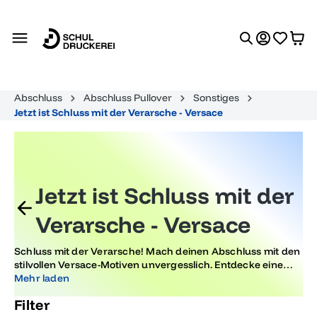
alt springen
Abschluss
Abschluss Pullover
Sonstiges
Jetzt ist Schluss mit der Verarsche - Versace
Jetzt ist Schluss mit der
Verarsche - Versace
Schluss mit der Verarsche! Mach deinen Abschluss mit den
stilvollen Versace-Motiven unvergesslich. Entdecke eine
trendige Auswahl, die deine Feier einzigartig macht. Bleib
Mehr laden
modisch und zeige mit Versace deinen individuellen Style.
Filter
Lass dich von aktuellen Designs inspirieren und setze ein