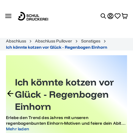
alt springen
Abschluss
Abschluss Pullover
Sonstiges
Ich könnte kotzen vor Glück - Regenbogen Einhorn
Ich könnte kotzen vor
Glück - Regenbogen
Einhorn
Erlebe den Trend des Jahres mit unseren
regenbogenbunten Einhorn-Motiven und feiere dein Abitur
mit Stil. Lasse Farben und Glück regnen, während du mit
Mehr laden