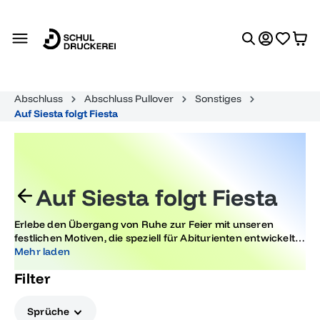
alt springen
Abschluss
Abschluss Pullover
Sonstiges
Auf Siesta folgt Fiesta
Auf Siesta folgt Fiesta
Erlebe den Übergang von Ruhe zur Feier mit unseren
festlichen Motiven, die speziell für Abiturienten entwickelt
wurden. Diese Designs schlagen eine Brücke von der
Mehr laden
Entspannung der Siesta zur ausgelassenen Fiesta, indem
Filter
sie Trends und Traditionen vereinen.
Sprüche