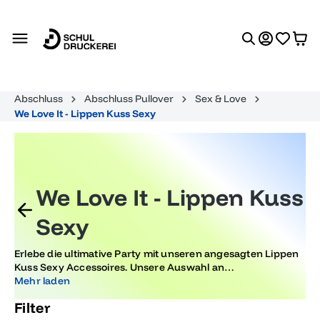
alt springen
Abschluss
Abschluss Pullover
Sex & Love
We Love It - Lippen Kuss Sexy
We Love It - Lippen Kuss
Sexy
Erlebe die ultimative Party mit unseren angesagten Lippen
Kuss Sexy Accessoires. Unsere Auswahl an
verführerischen Kuss-Motiven setzt stilvolle Akzente und
Mehr laden
liegt voll im Trend. Perfekt für deine Feier, um
Filter
unvergessliche Momente zu schaffen.