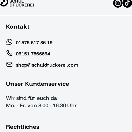
Kontakt
01575 517 86 19
06151 7866664
shop@schuldruckerei.com
Unser Kundenservice
Wir sind für euch da
Mo. - Fr. von 8.00 - 16.30 Uhr
Rechtliches