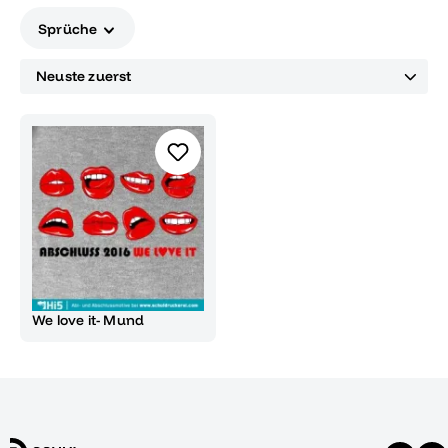
Sprüche
We love it- Mund