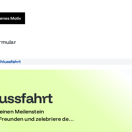
genes Motiv
ormular
hlussfahrt
ussfahrt
deinen Meilenstein
Freunden und zelebriere dein
ter dir und starte in ein neues