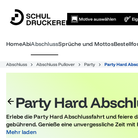
springen
Zur Hauptnavigation springen
Motive auswählen
Ei
Home
Abi
Abschluss
Sprüche und Mottos
Bestellf
Abschluss
Abschluss Pullover
Party
Party Hard Absc
Party Hard Abschl
Erlebe die Party Hard Abschlussfahrt und feiere 
gebührend. Genieße eine unvergessliche Zeit mit 
Abitur mit Stil. Lass die Schulzeit ausgelassen hin
Mehr laden