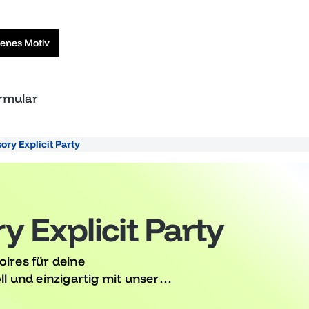
genes Motiv
ormular
ory Explicit Party
 Explicit Party
oires für deine
ll und einzigartig mit unseren
nderen Anlass gestaltet sind.