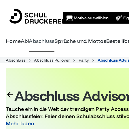
springen
Zur Hauptnavigation springen
Motive auswählen
Ei
Home
Abi
Abschluss
Sprüche und Mottos
Bestellf
Abschluss
Abschluss Pullover
Party
Abschluss Advis
Abschluss Advisory
Tauche ein in die Welt der trendigen Party Access
Abschlussfeier. Feier deinen Schulabschluss stilvo
exklusiven Produkten, die speziell für diesen beso
Mehr laden