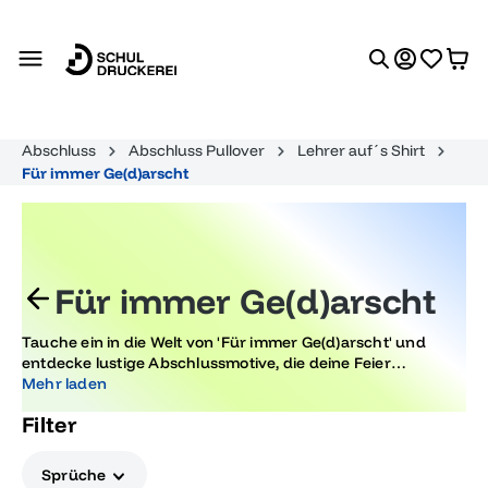
alt springen
Abschluss
Abschluss Pullover
Lehrer auf´s Shirt
Für immer Ge(d)arscht
Für immer Ge(d)arscht
Tauche ein in die Welt von 'Für immer Ge(d)arscht' und
entdecke lustige Abschlussmotive, die deine Feier
unvergesslich machen. Unsere kreativen Designs bringen
Mehr laden
jeden zum Lachen und sind perfekt für Abiturienten, die mit
Filter
Stil und Humor feiern möchten.
Sprüche