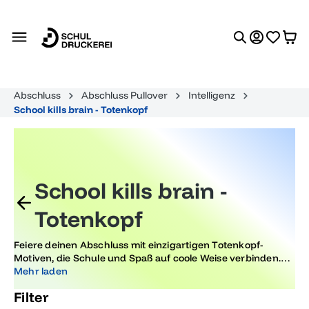
alt springen
Abschluss
Abschluss Pullover
Intelligenz
School kills brain - Totenkopf
School kills brain -
Totenkopf
Feiere deinen Abschluss mit einzigartigen Totenkopf-
Motiven, die Schule und Spaß auf coole Weise verbinden.
Setze stylische Akzente bei deiner Abschlussfeier und zeige
Mehr laden
deine Persönlichkeit mit trendigen Skull-Designs, die
Filter
garantiert Eindruck hinterlassen.