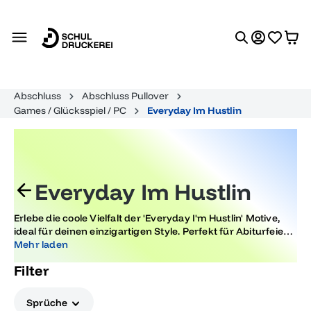
alt springen
Abschluss
Abschluss Pullover
Games / Glücksspiel / PC
Everyday Im Hustlin
Everyday Im Hustlin
Erlebe die coole Vielfalt der 'Everyday I'm Hustlin' Motive,
ideal für deinen einzigartigen Style. Perfekt für Abiturfeiern
und als trendiges Geschenk. Setze ein modisches
Mehr laden
Statement und shoppe jetzt die angesagtesten Designs, die
Filter
deinen Alltag zum Highlight machen.
Sprüche