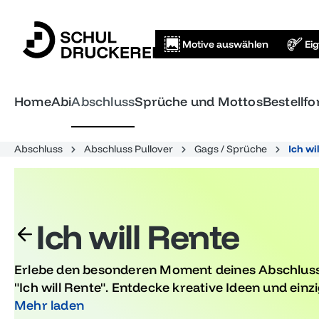
springen
Zur Hauptnavigation springen
Motive auswählen
Ei
Home
Abi
Abschluss
Sprüche und Mottos
Bestellf
Abschluss
Abschluss Pullover
Gags / Sprüche
Ich wi
Ich will Rente
Erlebe den besonderen Moment deines Abschluss
"Ich will Rente". Entdecke kreative Ideen und einz
unvergessliche Erinnerungen schaffen. Egal ob Ab
Mehr laden