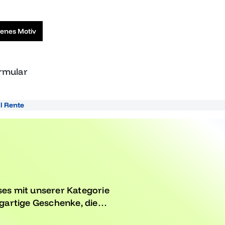
genes Motiv
ormular
ll Rente
es mit unserer Kategorie
igartige Geschenke, die
itur oder ein anderer