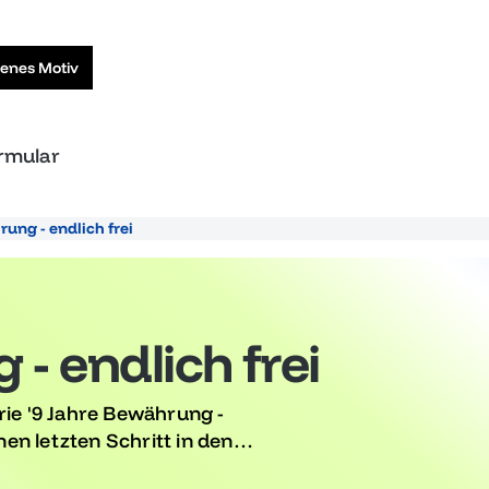
genes Motiv
ormular
ung - endlich frei
- endlich frei
rie '9 Jahre Bewährung -
nen letzten Schritt in den
e deine Unabhängigkeit mit