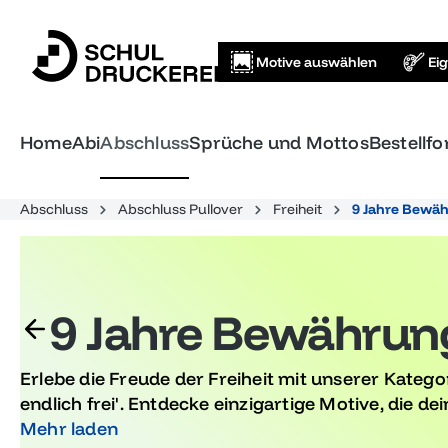
springen
Zur Hauptnavigation springen
Motive auswählen
Ei
Home
Abi
Abschluss
Sprüche und Mottos
Bestellf
Abschluss
Abschluss Pullover
Freiheit
9 Jahre Bewähr
9 Jahre Bewährung 
Erlebe die Freude der Freiheit mit unserer Katego
endlich frei'. Entdecke einzigartige Motive, die dei
neuen Lebensabschnitt stilvoll zelebrieren. Feier
Mehr laden