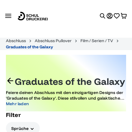
alt springen
Abschluss
Abschluss Pullover
Film / Serien / TV
Graduates of the Galaxy
Graduates of the Galaxy
Feiere deinen Abschluss mit den einzigartigen Designs der
'Graduates of the Galaxy'. Diese stilvollen und galaktischen
Motive machen deine Abschlussfeier zu einem
Mehr laden
unvergesslichen Erlebnis. Entdecke eine Vielfalt, die deine
Filter
Feierlichkeiten besonders macht.
Sprüche