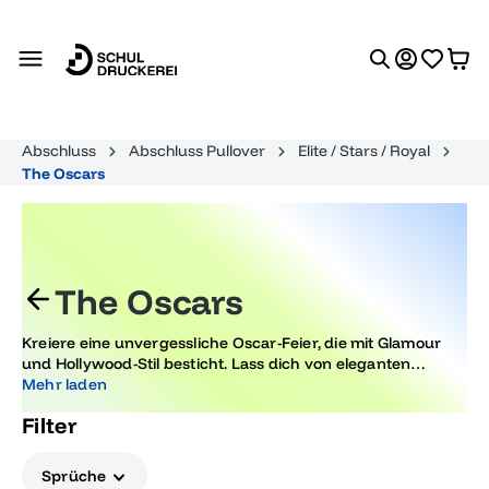
alt springen
Abschluss
Abschluss Pullover
Elite / Stars / Royal
The Oscars
The Oscars
Kreiere eine unvergessliche Oscar-Feier, die mit Glamour
und Hollywood-Stil besticht. Lass dich von eleganten
Dekorationsideen inspirieren und gestalte besondere
Mehr laden
Anlässe, die deinen Gästen den roten Teppich ausrollen.
Filter
Erschaffe ein Event, das den goldenen Statuetten gerecht
wird.
Sprüche