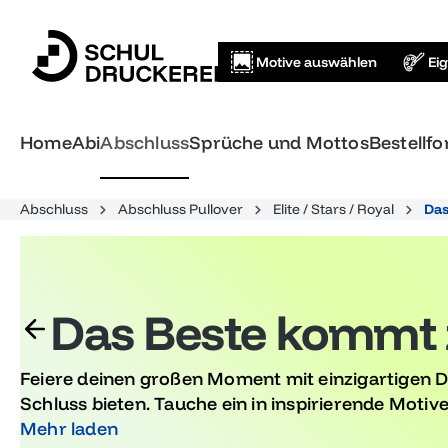
springen
Zur Hauptnavigation springen
Motive auswählen
Ei
Home
Abi
Abschluss
Sprüche und Mottos
Bestellf
Abschluss
Abschluss Pullover
Elite / Stars / Royal
Das
Das Beste kommt 
Feiere deinen großen Moment mit einzigartigen D
Schluss bieten. Tauche ein in inspirierende Motive, 
unvergessliche Abschlussfeiern kreiert wurden 
Mehr laden