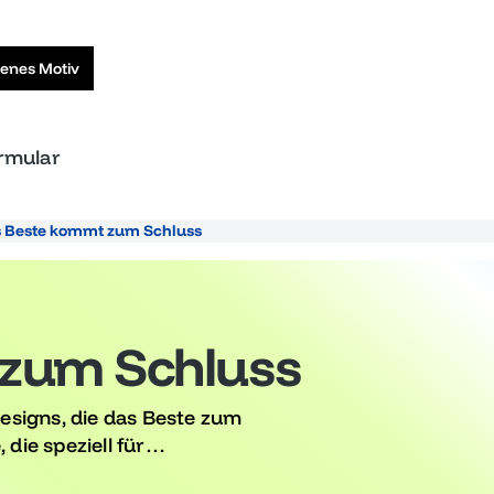
genes Motiv
ormular
 Beste kommt zum Schluss
zum Schluss
esigns, die das Beste zum
die speziell für
und deinem besonderen Tag