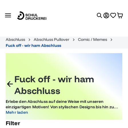
alt springen
Abschluss
Abschluss Pullover
Comic / Memes
Fuck off - wir ham Abschluss
Fuck off - wir ham
Abschluss
Erlebe den Abschluss auf deine Weise mit unseren
einzigartigen Motiven! Von stylischen Designs bis hin zu
trendigen Looks ist alles dabei, um deine Party
Mehr laden
unvergesslich zu machen. Ideal für Abschlussfeiern, die im
Filter
Gedächtnis bleiben.