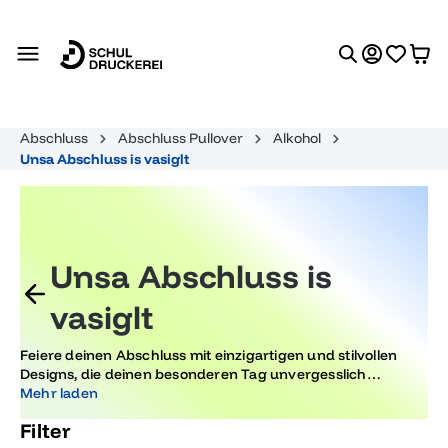
alt springen
Abschluss
Abschluss Pullover
Alkohol
Unsa Abschluss is vasiglt
Unsa Abschluss is
vasiglt
Feiere deinen Abschluss mit einzigartigen und stilvollen
Designs, die deinen besonderen Tag unvergesslich
machen. Entdecke Motive, die perfekt für deine
Mehr laden
Abschlussfeier geeignet sind und lass dich von
Filter
variierenden Trends inspirieren. Mach deinen Tag