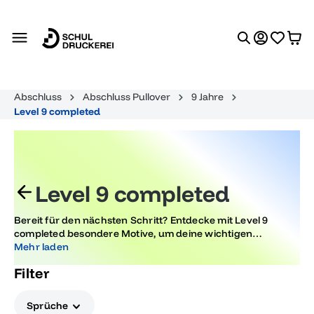
alt springen
Abschluss
Abschluss Pullover
9 Jahre
Level 9 completed
Level 9 completed
Bereit für den nächsten Schritt? Entdecke mit Level 9
completed besondere Motive, um deine wichtigen
Lebensereignisse wie Abschluss oder Abitur zu feiern.
Mehr laden
Perfekte Designs für alle, die ihre Erfolge und Meilensteine
Filter
schätzen und genießen möchten.
Sprüche