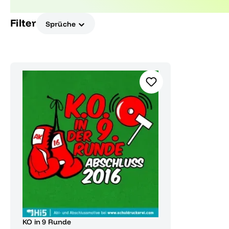
dieser einzigartigen Kollektion begeistern.
Filter
Sprüche
KO in 9 Runde