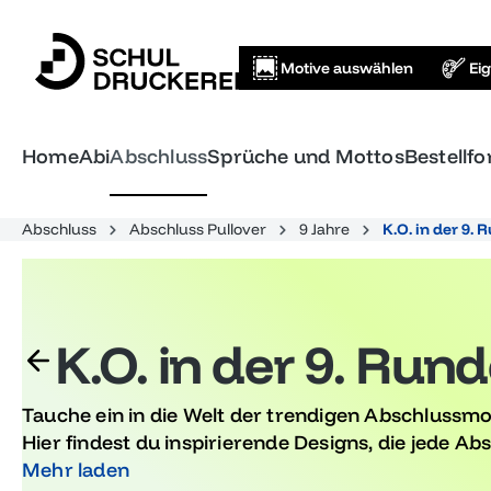
springen
Zur Hauptnavigation springen
Motive auswählen
Ei
Home
Abi
Abschluss
Sprüche und Mottos
Bestellf
Abschluss
Abschluss Pullover
9 Jahre
K.O. in der 9. 
K.O. in der 9. Run
Tauche ein in die Welt der trendigen Abschlussmoti
Hier findest du inspirierende Designs, die jede Ab
machen. Von kreativen Ideen bis hin zu klassische
Mehr laden