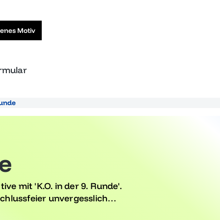
genes Motiv
ormular
Runde
de
ve mit 'K.O. in der 9. Runde'.
schlussfeier unvergesslich
n Motiven – lass dich von