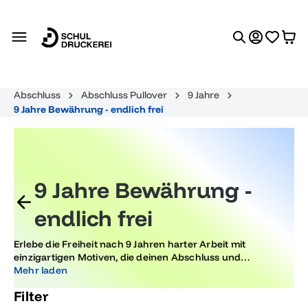
alt springen
Abschluss
Abschluss Pullover
9 Jahre
9 Jahre Bewährung - endlich frei
9 Jahre Bewährung -
endlich frei
Erlebe die Freiheit nach 9 Jahren harter Arbeit mit
einzigartigen Motiven, die deinen Abschluss und
Neubeginn stilvoll in Szene setzen. Feier deinen Meilenstein
Mehr laden
mit trendigen Designs, die deine Persönlichkeit perfekt
Filter
widerspiegeln und deinen Erfolg feiern.